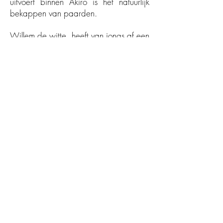
uitvoert binnen Akiro is het natuurlijk
bekappen van paarden.
Willem de witte heeft van jongs af een
grote liefde voor paarden. Vanuit zijn
interesse en ervaring in het bekappen
van paarden werd deze hobby ook
een deel van zijn werk. Meer info
hierover kan u vinden op de pagina
"Hoefbekapping".
Willem de Witte is ook mede oprichter
van vzw Intarka, waar hij vanuit volle
overgeve kampen voor kinderen en
jongeren organiseert. Meer info vindt u
hierover op
www.intarka.be
.
Akiro bv