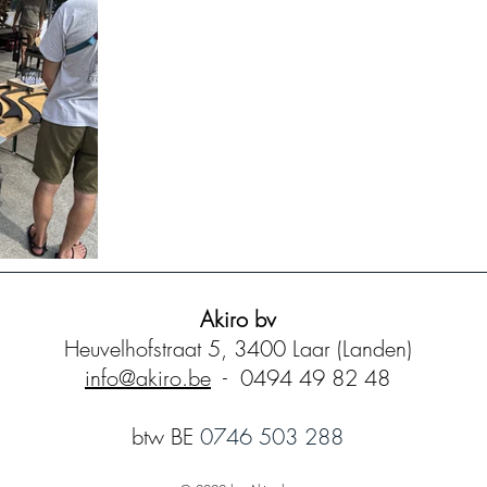
Akiro bv
​Heuvelhofstraat 5, 3400 Laar (Landen)
info@akiro.be
-
0494 49 82 48
btw BE
0746 503 288